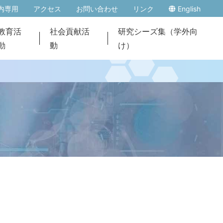
内専用
アクセス
お問い合わせ
リンク
English
教育活
社会貢献活
研究シーズ集（学外向
動
動
け）