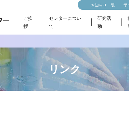
お知らせ一覧
学
ご挨
センターについ
研究活
拶
て
動
リンク